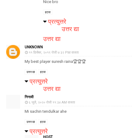
Nice bro
हटवा
प्रत्युत्तरे
उत्तर द्या
उत्तर द्या
UNKNOWN
११ डिसेंबर, २०१९ रोजी ७:३२ PM वाजता
My best player suresh raina🏆🏆🏆
उत्तर द्या
हटवा
प्रत्युत्तरे
उत्तर द्या
निनावी
६ जुलै, २०२० रोजी ११:३४ AM वाजता
Mi sachin tendulkar ahe
उत्तर द्या
हटवा
प्रत्युत्तरे
HOST