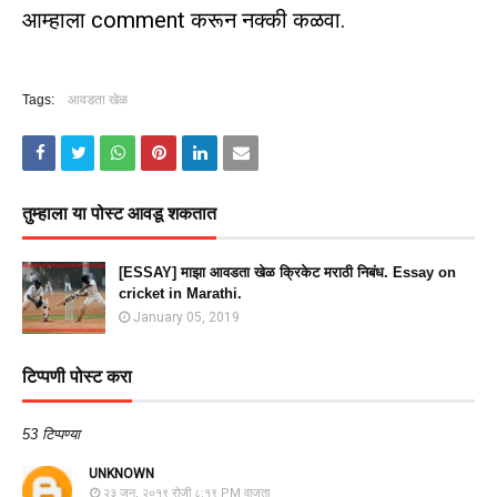
आम्हाला comment करून नक्की कळवा.
Tags:
आवडता खेळ
तुम्‍हाला या पोस्‍ट आवडू शकतात
[ESSAY] माझा आवडता खेळ क्रिकेट मराठी निबंध. Essay on
cricket in Marathi.
January 05, 2019
टिप्पणी पोस्ट करा
53 टिप्पण्या
UNKNOWN
२३ जून, २०१९ रोजी ८:१९ PM वाजता