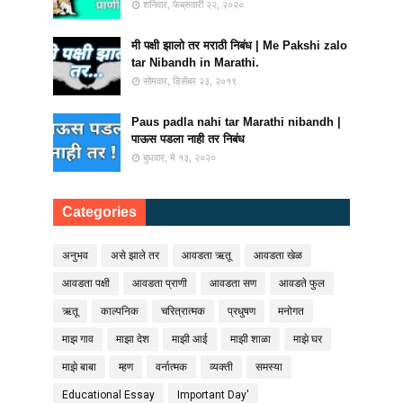
शनिवार, फेब्रुवारी २२, २०२०
मी पक्षी झालो तर मराठी निबंध | Me Pakshi zalo
tar Nibandh in Marathi.
सोमवार, डिसेंबर २३, २०१९
Paus padla nahi tar Marathi nibandh |
पाऊस पडला नाही तर निबंध
बुधवार, मे १३, २०२०
Categories
अनुभव
असे झाले तर
आवडता ऋतू
आवडता खेळ
आवडता पक्षी
आवडता प्राणी
आवडता सण
आवडते फुल
ऋतू
काल्पनिक
चरित्रात्मक
प्रधुषण
मनोगत
माझ गाव
माझा देश
माझी आई
माझी शाळा
माझे घर
माझे बाबा
म्हण
वर्नात्मक
व्यक्ती
समस्या
Educational Essay
Important Day'