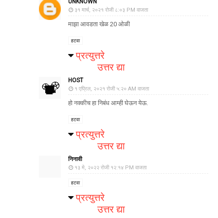
UNKNOWN
३१ मार्च, २०२१ रोजी ८:०३ PM वाजता
माझा आवडता खेळ 20 ओळी
हटवा
प्रत्युत्तरे
उत्तर द्या
HOST
१ एप्रिल, २०२१ रोजी ५:२० AM वाजता
हो नक्कीच हा निबंध आम्ही घेऊन येऊ.
हटवा
प्रत्युत्तरे
उत्तर द्या
निनावी
१३ मे, २०२२ रोजी १२:१४ PM वाजता
हटवा
प्रत्युत्तरे
उत्तर द्या