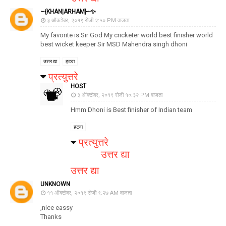
~{KHAN¦ARHAM}~✨
३ ऑक्टोबर, २०१९ रोजी २:५० PM वाजता
My favorite is Sir God My cricketer world best finisher world
best wicket keeper Sir MSD Mahendra singh dhoni
उत्तर द्या
हटवा
प्रत्युत्तरे
HOST
३ ऑक्टोबर, २०१९ रोजी १०:३२ PM वाजता
Hmm Dhoni is Best finisher of Indian team
हटवा
प्रत्युत्तरे
उत्तर द्या
उत्तर द्या
UNKNOWN
११ ऑक्टोबर, २०१९ रोजी ९:२७ AM वाजता
,nice eassy
Thanks