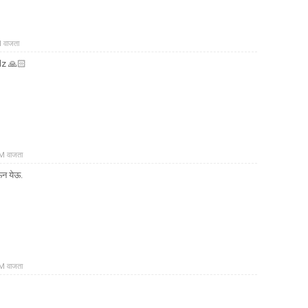
M वाजता
 plz 🙏🏻
AM वाजता
ऊन येऊ.
PM वाजता