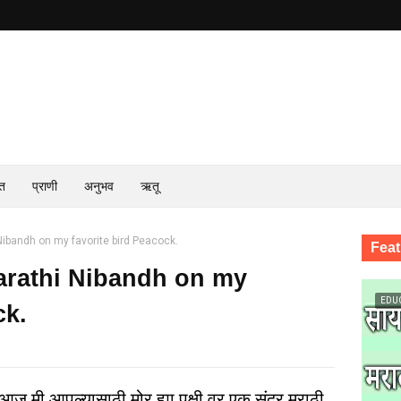
त
प्राणी
अनुभव
ऋतू
i Nibandh on my favorite bird Peacock.
Feat
. Marathi Nibandh on my
EDU
ck.
ज मी आपल्यासाठी मोर ह्या पक्षी वर एक सुंदर मराठी