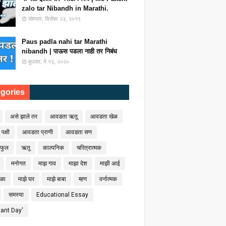
zalo tar Nibandh in Marathi.
सोमवार, डिसेंबर २३, २०१९
Paus padla nahi tar Marathi
nibandh | पाऊस पडला नाही तर निबंध
बुधवार, मे १३, २०२०
gories
असे झाले तर
आवडता ऋतू
आवडता खेळ
क्षी
आवडता प्राणी
आवडता सण
फुल
ऋतू
काल्पनिक
चरित्रात्मक
मनोगत
माझ गाव
माझा देश
माझी आई
ाळा
माझे घर
माझे बाबा
म्हण
वर्नात्मक
समस्या
Educational Essay
tant Day'