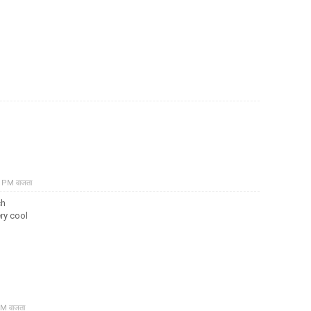
७ PM वाजता
ch
ry cool
AM वाजता