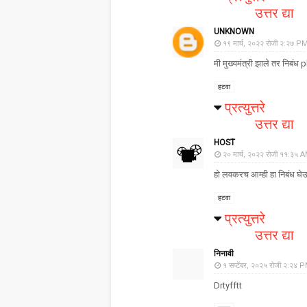
उत्तर द्या
UNKNOWN
१९ मार्च, २०२२ रोजी २:२७ P
मी मुख्यमंत्री झाले तर निबंध
हटवा
प्रत्युत्तरे
उत्तर द्या
HOST
२० मार्च, २०२२ रोजी ११:३५ 
हो लवकरच आम्ही हा निबंध घे
हटवा
प्रत्युत्तरे
उत्तर द्या
निनावी
१ सप्टेंबर, २०२५ रोजी २:२४ 
Drtyfftt