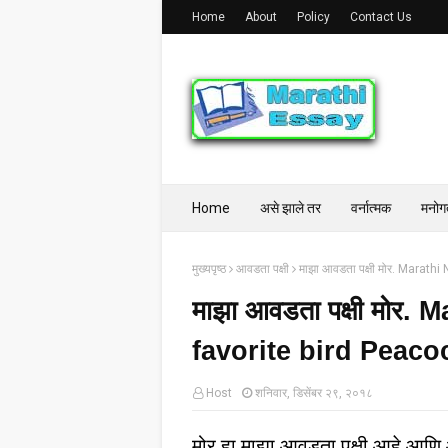
Home
About
Policy
Contact Us
Home
असे झाले तर
वर्नात्मक
मनोग
मुख्यपृष्ठ
आवडता पक्षी
माझा आवडता पक्षी मोर. Marath
माझा आवडता पक्षी मोर
favorite bird Peaco
Host
शनिवार, डिसेंबर २९, २०१८
मोर हा माझा आवडता पक्षी आहे आणि आ