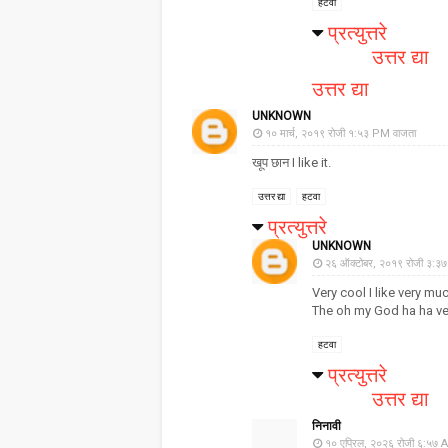
हटवा
प्रत्युत्तरे
उत्तर द्या
उत्तर द्या
UNKNOWN
१० मार्च, २०१९ रोजी १:५३ PM वाजता
खूप छान I like it.
उत्तर द्या
हटवा
प्रत्युत्तरे
UNKNOWN
२६ ऑक्टोबर, २०१९ रोजी ३:३
Very cool I like very mu
The oh my God ha ha ve
हटवा
प्रत्युत्तरे
उत्तर द्या
निनावी
१० एप्रिल, २०२६ रोजी ६:५७ 