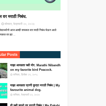
 वर मराठी निबंध.
सोमवार, फेब्रुवारी २०, २०२३
िद्यार्थ्यानो आज आम्ही सयकल वार मरठी निबंध घेऊन आले
यकल वर ह्या …
lar Posts
माझा आवडता पक्षी मोर. Marathi Nibandh
on my favorite bird Peacock.
शनिवार, डिसेंबर २९, २०१८
माझा आवडता प्राणी कुत्रा मराठी निबंध | My
favourite animal dog.
शनिवार, फेब्रुवारी २२, २०२०
मी पक्षी झालो तर मराठी निबंध | Me Pakshi