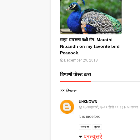
माझा आवडता पक्षी मोर. Marathi
Nibandh on my favorite bird
Peacock.
December 29, 2018
टिप्पणी पोस्ट करा
73 टिप्पण्या
UNKNOWN
२७ फेब्रुवारी, २०१९ रोजी ११:२९ PM वाजता
It is nice bro
उत्तर द्या
हटवा
प्रत्युत्तरे