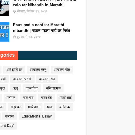
zalo tar Nibandh in Marathi.
सोमवार, डिसेंबर २३, २०१९
Paus padla nahi tar Marathi
nibandh | पाऊस पडला नाही तर निबंध
बुधवार, मे १३, २०२०
gories
असे झाले तर
आवडता ऋतू
आवडता खेळ
क्षी
आवडता प्राणी
आवडता सण
फुल
ऋतू
काल्पनिक
चरित्रात्मक
मनोगत
माझ गाव
माझा देश
माझी आई
ाळा
माझे घर
माझे बाबा
म्हण
वर्नात्मक
समस्या
Educational Essay
tant Day'