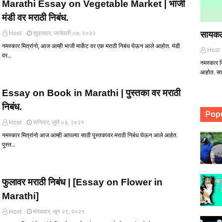
Marathi Essay on Vegetable Market | भाजी
मंडी वर मराठी निबंध.
Host
शुक्रवार, जानेवारी ०७, २०२२
सायकल
नमस्कार मित्रांनो, आज आम्ही भाजी मार्केट वर एक मराठी निबंध घेऊन आले आहोत. मंडी
Host
वर…
नमस्कार व
आहोत. सा
Essay on Book in Marathi | पुस्तका वर मराठी
निबंध.
Popu
Host
शनिवार, जुलै ०३, २०२१
नमस्कार मित्रांनो आज आम्ही आपल्या साठी पुस्तकावर मराठी निबंध घेऊन आले आहेत.
पुस्त…
फुलावर मराठी निबंध | [Essay on Flower in
Marathi]
Host
मंगळवार, जून २९, २०२१