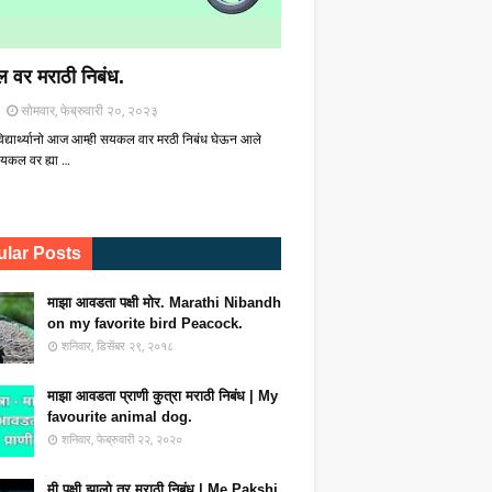
 वर मराठी निबंध.
सोमवार, फेब्रुवारी २०, २०२३
िद्यार्थ्यानो आज आम्ही सयकल वार मरठी निबंध घेऊन आले
यकल वर ह्या …
lar Posts
माझा आवडता पक्षी मोर. Marathi Nibandh
on my favorite bird Peacock.
शनिवार, डिसेंबर २९, २०१८
माझा आवडता प्राणी कुत्रा मराठी निबंध | My
favourite animal dog.
शनिवार, फेब्रुवारी २२, २०२०
मी पक्षी झालो तर मराठी निबंध | Me Pakshi