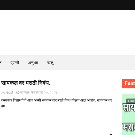
त
प्राणी
अनुभव
ऋतू
सायकल वर मराठी निबंध.
Feat
Host
सोमवार, फेब्रुवारी २०, २०२३
नमस्कार विद्यार्थ्यानो आज आम्ही सयकल वार मरठी निबंध घेऊन आले आहोत. सायकल वर
EDU
ह्या …