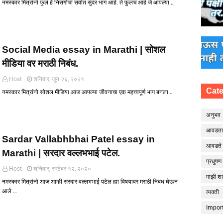
नमस्कार मित्रांनो फुलं हे निसर्गाचा सर्वात सुंदर भाग आहे. ते फुलचं आहे जे आपल्या …
Social Media essay in Marathi | सोशल
मीडिया वर मराठी निबंध.
Host
शनिवार, जून २६, २०२१
Cate
नमस्कार मित्रांनो सोशल मीडिया आज आपल्या जीवनाचा एक महत्त्वपूर्ण भाग बनला …
अनुभव
आवडता प
Sardar Vallabhbhai Patel essay in
आवडते 
Marathi | सरदार वल्लभभाई पटेल.
प्रधुषण
Host
शनिवार, सप्टेंबर १२, २०२०
माझी श
नमस्कार मित्रांनो आज आम्ही सरदार वल्लभभाई पटेल ह्या विषयावर मराठी निबंध घेऊन
आले …
व्यक्ती
Impor