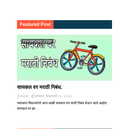
Featured Post
EDUCATIONAL ESSAY
सायकल वर मराठी निबंध.
Host
सोमवार, फेब्रुवारी २०, २०२३
नमस्कार विद्यार्थ्यानो आज आम्ही सयकल वार मरठी निबंध घेऊन आले आहोत.
सायकल वर ह्या …