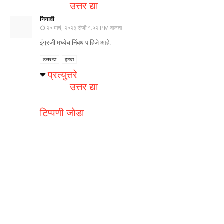
उत्तर द्या
निनावी
२० मार्च, २०२३ रोजी १:५२ PM वाजता
इंग्रजी मध्येच निंबध पाहिजे आहे.
उत्तर द्या
हटवा
प्रत्युत्तरे
उत्तर द्या
टिप्पणी जोडा