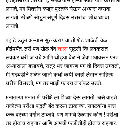
इतिहासाच्या तारखा. हे सगळे पास होण्या साठी पाठ करायला
लागते, मग मित्रांन कडून पुस्तके घेऊन अभ्यास करावा
लागतो. खेळणे सोडून संपूर्ण दिवस उत्तरांचा शोध घ्यावा
लागतो.
पहाटे उठून अभ्यास सुरु करायचा तो थेट शाळेची वेळ
होईपर्यंत. तरी पण खेळ बंद
शाळा
सुटली कि लवकरात
लवकर घरी जायचे आणि थोड्या वेळाने जेवण आवरून परत
अभ्यासाला बसायचे, रात्र भर जागरण मग तो दिवस उगवतो,
मी गडबडीने शळेत जातो कधी कधी काही लेखन साहित्य
घरीच विसरतो, मग तर माझी फारच तारांबळ उडते.
मनातल्या मनात मी परीक्षे ला शिव्या देऊ लागतो. असे वाटते
नकोत्या परीक्षा पद्धती बंद करून टाकाव्या. सगळ्यांना पास
करू वरच्या वर्गात टाकावे. पण आमचे ऐकणार कोण ! परीक्षा
तर होताच राहणार आणि आमची फजीतीही होताच राहणार.