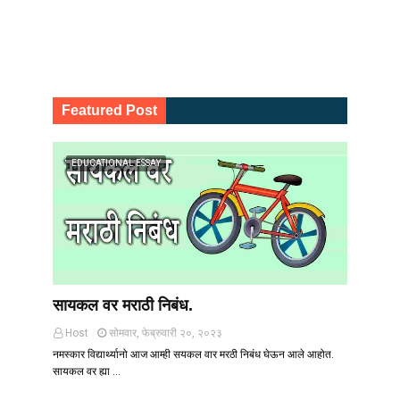
Featured Post
EDUCATIONAL ESSAY
सायकल वर मराठी निबंध.
Host
सोमवार, फेब्रुवारी २०, २०२३
नमस्कार विद्यार्थ्यानो आज आम्ही सयकल वार मरठी निबंध घेऊन आले आहोत.
सायकल वर ह्या …