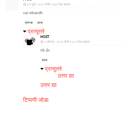
३१ जुलै, २०२२ रोजी ५:४३ PM वाजता
car nibandh
उत्तर द्या
हटवा
प्रत्युत्तरे
HOST
१ ऑगस्ट, २०२२ रोजी ९:४८ PM वाजता
Ok 👍
हटवा
प्रत्युत्तरे
उत्तर द्या
उत्तर द्या
टिप्पणी जोडा