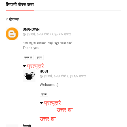
टिप्पणी पोस्ट करा
4 टिप्पण्या
UNKNOWN
२३ मार्च, २०२१ रोजी ११:२७ PM वाजता
मला खूपच आवडला मझी खूप मदत झाली
Thank you
उत्तर द्या
हटवा
प्रत्युत्तरे
HOST
२४ मार्च, २०२१ रोजी ६:३४ AM वाजता
Welcome :)
हटवा
प्रत्युत्तरे
उत्तर द्या
उत्तर द्या
निनावी