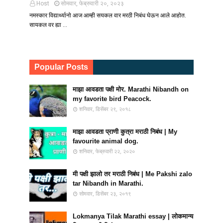
Host
सोमवार, फेब्रुवारी २०, २०२३
नमस्कार विद्यार्थ्यानो आज आम्ही सयकल वार मरठी निबंध घेऊन आले आहोत.
सायकल वर ह्या …
Popular Posts
माझा आवडता पक्षी मोर. Marathi Nibandh on
my favorite bird Peacock.
शनिवार, डिसेंबर २९, २०१८
माझा आवडता प्राणी कुत्रा मराठी निबंध | My
favourite animal dog.
शनिवार, फेब्रुवारी २२, २०२०
मी पक्षी झालो तर मराठी निबंध | Me Pakshi zalo
tar Nibandh in Marathi.
सोमवार, डिसेंबर २३, २०१९
Lokmanya Tilak Marathi essay | लोकमान्य